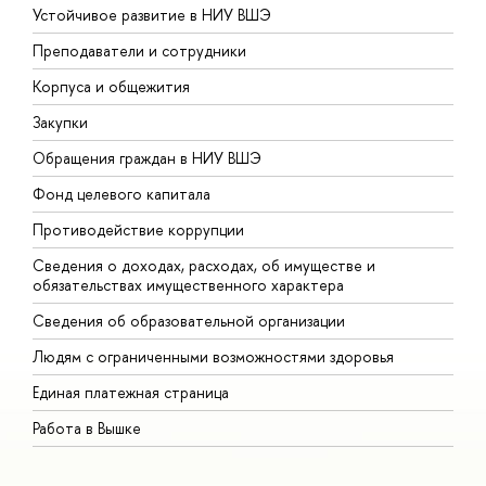
Устойчивое развитие в НИУ ВШЭ
О
Преподаватели и сотрудники
П
Корпуса и общежития
В
Закупки
П
Обращения граждан в НИУ ВШЭ
А
Фонд целевого капитала
Д
Противодействие коррупции
Ц
Сведения о доходах, расходах, об имуществе и
Б
обязательствах имущественного характера
О
Сведения об образовательной организации
О
Людям с ограниченными возможностями здоровья
Единая платежная страница
Работа в Вышке