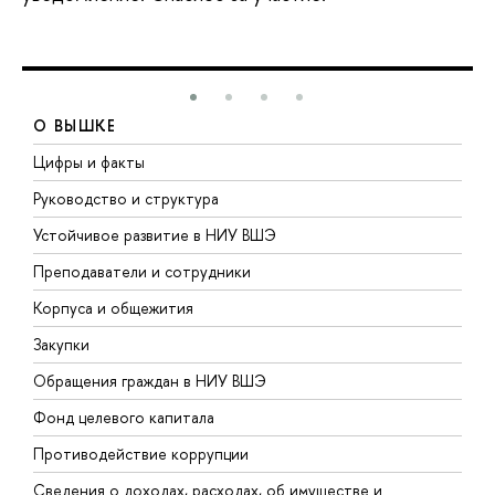
О ВЫШКЕ
Цифры и факты
Л
Руководство и структура
Д
Устойчивое развитие в НИУ ВШЭ
О
Преподаватели и сотрудники
П
Корпуса и общежития
В
Закупки
П
Обращения граждан в НИУ ВШЭ
А
Фонд целевого капитала
Д
Противодействие коррупции
Ц
Сведения о доходах, расходах, об имуществе и
Б