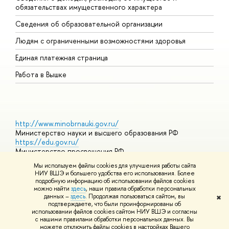
обязательствах имущественного характера
О
Сведения об образовательной организации
О
Людям с ограниченными возможностями здоровья
Единая платежная страница
Работа в Вышке
http://www.minobrnauki.gov.ru/
Министерство науки и высшего образования РФ
https://edu.gov.ru/
Министерство просвещения РФ
https://elearning.hse.ru/mooc
Мы используем файлы cookies для улучшения работы сайта
Массовые открытые онлайн-курсы
НИУ ВШЭ и большего удобства его использования. Более
подробную информацию об использовании файлов cookies
можно найти
здесь
, наши правила обработки персональных
данных –
здесь
. Продолжая пользоваться сайтом, вы
✖
© НИУ ВШЭ 1993–2026
Адреса и контакты
Условия
подтверждаете, что были проинформированы об
использования материалов
Политика конфиденциальности
Карта
использовании файлов cookies сайтом НИУ ВШЭ и согласны
сайта
с нашими правилами обработки персональных данных. Вы
Шрифты HSE Sans и HSE Slab разработаны в
Школе дизайна НИУ
можете отключить файлы cookies в настройках Вашего