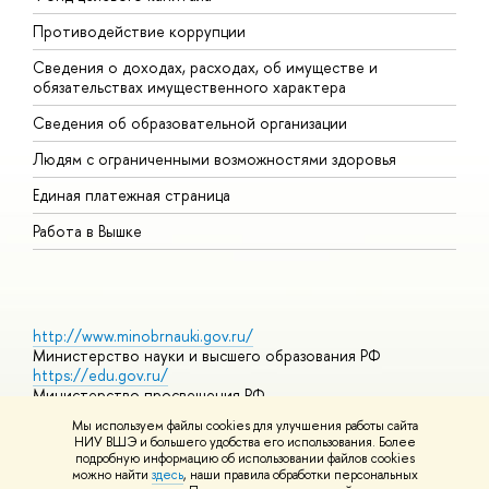
Противодействие коррупции
Ц
Сведения о доходах, расходах, об имуществе и
Б
обязательствах имущественного характера
О
Сведения об образовательной организации
О
Людям с ограниченными возможностями здоровья
Единая платежная страница
Работа в Вышке
http://www.minobrnauki.gov.ru/
Министерство науки и высшего образования РФ
https://edu.gov.ru/
Министерство просвещения РФ
https://elearning.hse.ru/mooc
Мы используем файлы cookies для улучшения работы сайта
Массовые открытые онлайн-курсы
НИУ ВШЭ и большего удобства его использования. Более
подробную информацию об использовании файлов cookies
можно найти
здесь
, наши правила обработки персональных