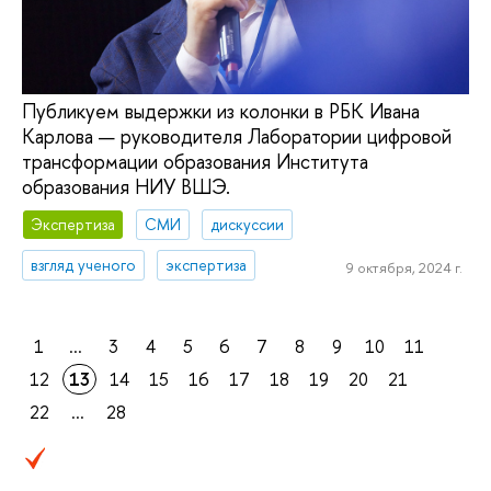
Публикуем выдержки из колонки в РБК Ивана
Карлова — руководителя Лаборатории цифровой
трансформации образования Института
образования НИУ ВШЭ.
Экспертиза
СМИ
дискуссии
взгляд ученого
экспертиза
9 октября, 2024 г.
1
...
3
4
5
6
7
8
9
10
11
12
13
14
15
16
17
18
19
20
21
22
...
28