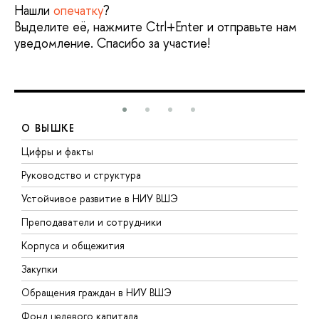
Нашли
опечатку
?
Выделите её, нажмите Ctrl+Enter и отправьте нам
уведомление. Спасибо за участие!
О ВЫШКЕ
Цифры и факты
Л
Руководство и структура
Д
Устойчивое развитие в НИУ ВШЭ
О
Преподаватели и сотрудники
П
Корпуса и общежития
В
Закупки
П
Обращения граждан в НИУ ВШЭ
А
Фонд целевого капитала
Д