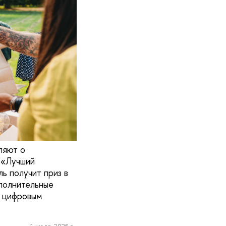
ляют о
 «Лучший
ь получит приз в
полнительные
и цифровым