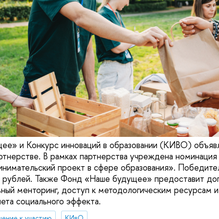
ее» и Конкурс инноваций в образовании (КИВО) объяв
ртнерстве. В рамках партнерства учреждена номинация
нимательский проект в сфере образования». Победител
ч рублей. Также Фонд «Наше будущее» предоставит до
ьный менторинг, доступ к методологическим ресурсам 
ета социального эффекта.
шение к участию
КИвО