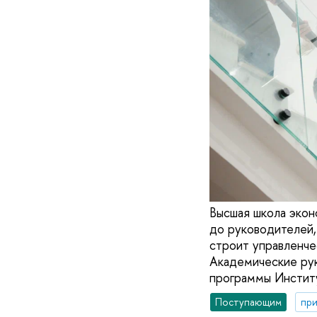
Высшая школа экон
до руководителей,
строит управленче
Академические рук
программы Инстит
Поступающим
при