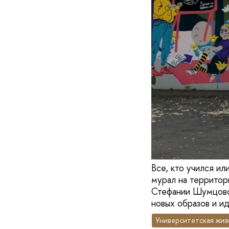
Все, кто учился ил
мурал на территор
Стефании Шумцовой
новых образов и и
Университетская жиз