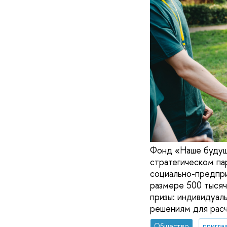
Фонд «Наше будущ
стратегическом па
социально-предпри
размере 500 тыся
призы: индивидуал
решениям для расч
Общество
пригла