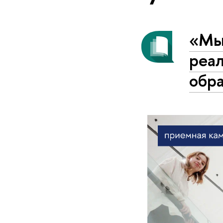
«Мы
реа
обр