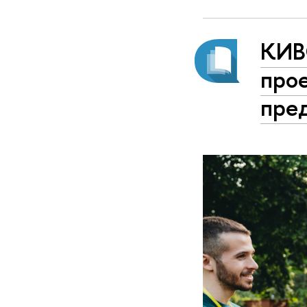
КИВ
про
пре