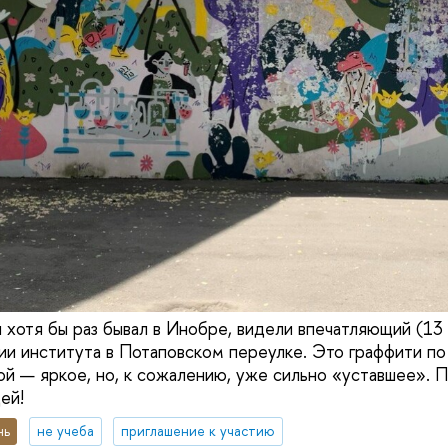
и хотя бы раз бывал в Инобре, видели впечатляющий (13
ии института в Потаповском переулке. Это граффити по
 — яркое, но, к сожалению, уже сильно «уставшее». 
дей!
нь
не учеба
приглашение к участию