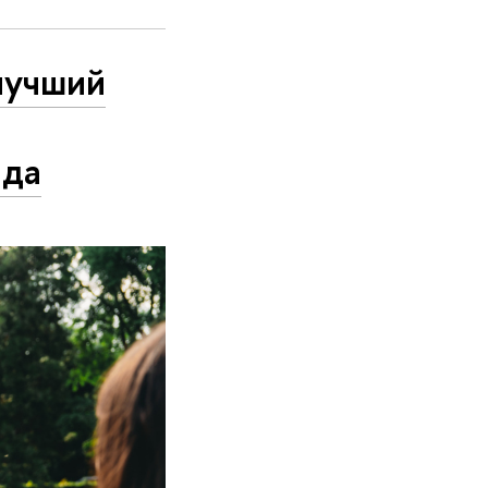
лучший
ада