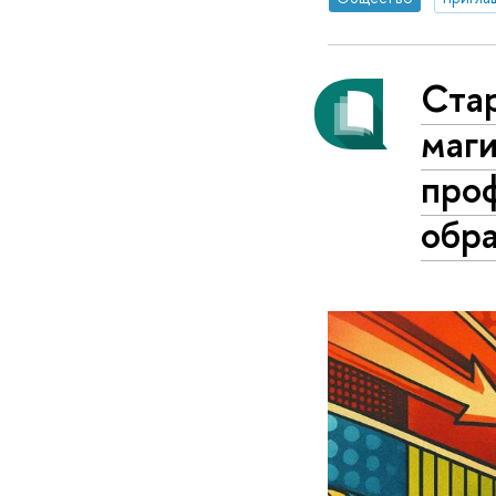
Ста
маги
про
обр