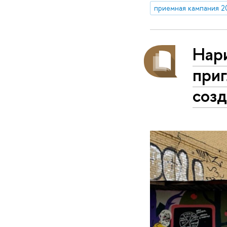
приемная кампания 2
Нар
приг
соз