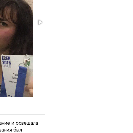
ание и освещала
вания был