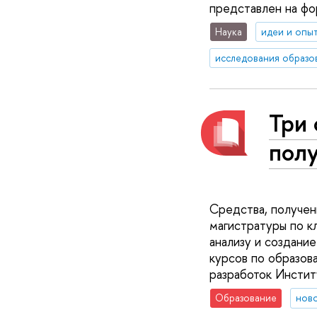
представлен на фо
Наука
идеи и опы
исследования образо
Три
пол
Средства, получен
магистратуры по к
анализу и создание
курсов по образов
разработок Инстит
Образование
нов