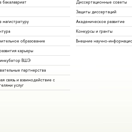
в бакалавриат
Диссертационные советы
Защиты диссертаций
в магистратуру
Академическое развитие
нтура
Конкурсы и гранты
ительное образование
Внешние научно-информаци
развития карьеры
-инкубатор ВШЭ
вательные партнерства
ая связь и взаимодействие с
телями услуг