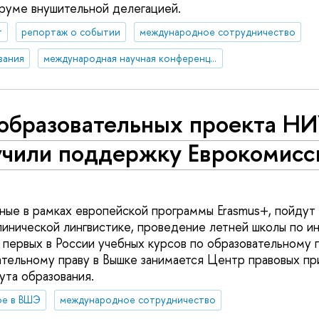
руме внушительной делегацией.
т
репортаж о событии
международное сотрудничество
вания
международная научная конференция
 образовательных проекта 
учили поддержку Еврокомисс
ные в рамках европейской программы Erasmus+, пойдут 
линической лингвистике, проведение летней школы по 
 первых в России учебных курсов по образовательному п
ательному праву в Вышке занимается Центр правовых п
ута образования.
ое в ВШЭ
международное сотрудничество