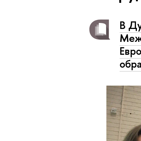
В Д
Меж
Евр
обр