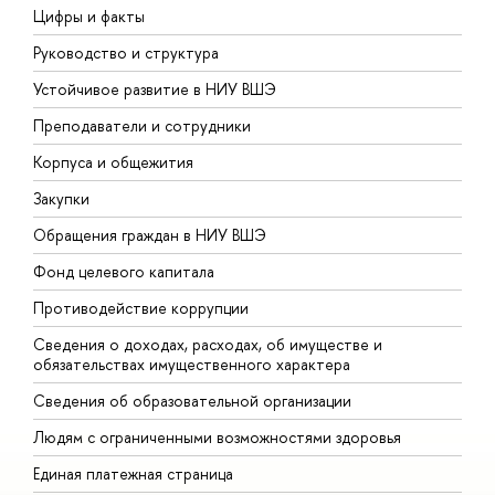
Цифры и факты
Л
Руководство и структура
Д
Устойчивое развитие в НИУ ВШЭ
О
Преподаватели и сотрудники
П
Корпуса и общежития
В
Закупки
П
Обращения граждан в НИУ ВШЭ
А
Фонд целевого капитала
Д
Противодействие коррупции
Ц
Сведения о доходах, расходах, об имуществе и
Б
обязательствах имущественного характера
О
Сведения об образовательной организации
О
Людям с ограниченными возможностями здоровья
Единая платежная страница