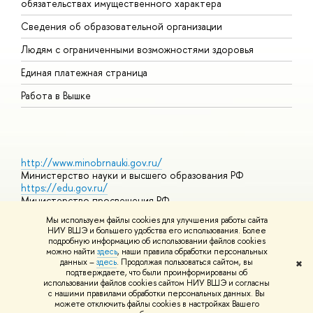
обязательствах имущественного характера
О
Сведения об образовательной организации
О
Людям с ограниченными возможностями здоровья
Единая платежная страница
Работа в Вышке
http://www.minobrnauki.gov.ru/
Министерство науки и высшего образования РФ
https://edu.gov.ru/
Министерство просвещения РФ
https://elearning.hse.ru/mooc
Мы используем файлы cookies для улучшения работы сайта
Массовые открытые онлайн-курсы
НИУ ВШЭ и большего удобства его использования. Более
подробную информацию об использовании файлов cookies
можно найти
здесь
, наши правила обработки персональных
данных –
здесь
. Продолжая пользоваться сайтом, вы
✖
© НИУ ВШЭ 1993–2026
Адреса и контакты
Условия
подтверждаете, что были проинформированы об
использования материалов
Политика конфиденциальности
Карта
использовании файлов cookies сайтом НИУ ВШЭ и согласны
сайта
с нашими правилами обработки персональных данных. Вы
Шрифты HSE Sans и HSE Slab разработаны в
Школе дизайна НИУ
можете отключить файлы cookies в настройках Вашего
ВШЭ