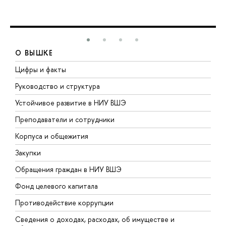
О ВЫШКЕ
Цифры и факты
Л
Руководство и структура
Д
Устойчивое развитие в НИУ ВШЭ
О
Преподаватели и сотрудники
П
Корпуса и общежития
В
Закупки
П
Обращения граждан в НИУ ВШЭ
А
Фонд целевого капитала
Д
Противодействие коррупции
Ц
Сведения о доходах, расходах, об имуществе и
Б