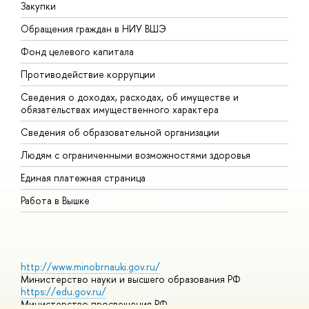
Закупки
П
Обращения граждан в НИУ ВШЭ
А
Фонд целевого капитала
Д
Противодействие коррупции
Ц
Сведения о доходах, расходах, об имуществе и
Б
обязательствах имущественного характера
О
Сведения об образовательной организации
О
Людям с ограниченными возможностями здоровья
Единая платежная страница
Работа в Вышке
http://www.minobrnauki.gov.ru/
Министерство науки и высшего образования РФ
https://edu.gov.ru/
Министерство просвещения РФ