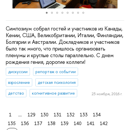
Симпозиум собрал гостей и участников из Канады,
Кении, США, Великобритании, Италии, Финляндии,
Болгарии и Австралии. Докладчиков и участников
было так много, что пришлось организовать
пленумы и круглые столы параллельно. С днем
рождения гения, дорогие коллеги!
дискуссии
репортаж о событии
взросление
детская психология
детство
когнитивное развитие
23 ноября, 2016 г.
1
...
129
130
131
132
133
134
135
136
137
138
139
140
141
142