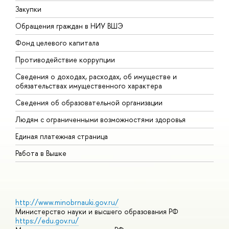
Закупки
П
Обращения граждан в НИУ ВШЭ
А
Фонд целевого капитала
Д
Противодействие коррупции
Ц
Сведения о доходах, расходах, об имуществе и
Б
обязательствах имущественного характера
О
Сведения об образовательной организации
О
Людям с ограниченными возможностями здоровья
Единая платежная страница
Работа в Вышке
http://www.minobrnauki.gov.ru/
Министерство науки и высшего образования РФ
https://edu.gov.ru/