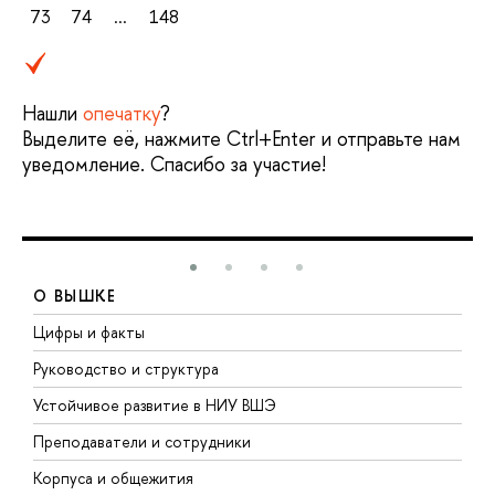
73
74
...
148
Нашли
опечатку
?
Выделите её, нажмите Ctrl+Enter и отправьте нам
уведомление. Спасибо за участие!
О ВЫШКЕ
Цифры и факты
Л
Руководство и структура
Д
Устойчивое развитие в НИУ ВШЭ
О
Преподаватели и сотрудники
П
Корпуса и общежития
В