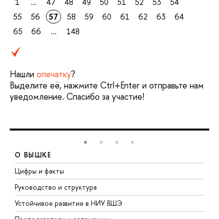
1
...
47
48
49
50
51
52
53
54
55
56
57
58
59
60
61
62
63
64
65
66
...
148
Нашли
опечатку
?
Выделите её, нажмите Ctrl+Enter и отправьте нам
уведомление. Спасибо за участие!
О ВЫШКЕ
Цифры и факты
Л
Руководство и структура
Д
Устойчивое развитие в НИУ ВШЭ
О