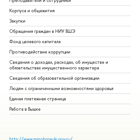
Преподаватели и сотрудники
П
Корпуса и общежития
В
Закупки
П
Обращения граждан в НИУ ВШЭ
А
Фонд целевого капитала
Д
Противодействие коррупции
Ц
Сведения о доходах, расходах, об имуществе и
Б
обязательствах имущественного характера
О
Сведения об образовательной организации
О
Людям с ограниченными возможностями здоровья
Единая платежная страница
Работа в Вышке
http://www.minobrnauki.gov.ru/