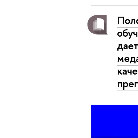
Пол
обуч
дает
мед
каче
пре