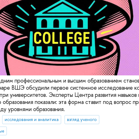
дним профессиональным и высшим образованием станов
наре ВШЭ обсудили первое системное исследование к
ри университетов. Эксперты Центра развития навыков 
 образования показали: эта форма ставит под вопрос п
ду уровнями образования.
исследования и аналитика
взгляд ученого
ые