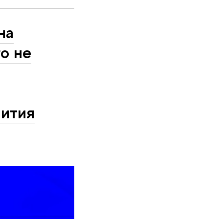
на
о не
вития