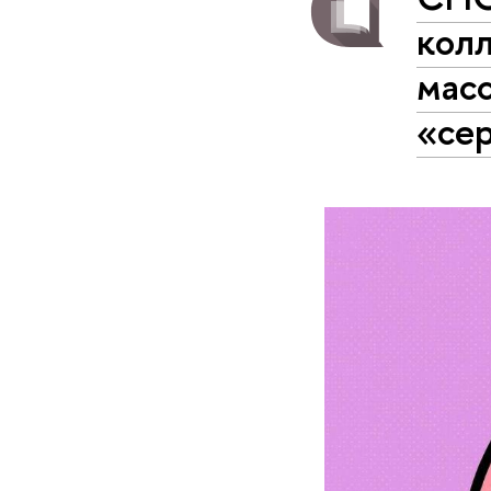
кол
масс
«сер