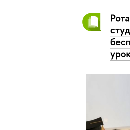
Рота
студ
бесп
уро