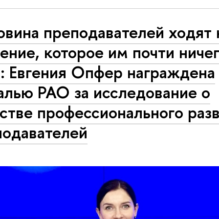
овина преподавателей ходят 
ение, которое им почти ничег
: Евгения Опфер награждена
алью РАО за исследование о
стве профессионального раз
подавателей