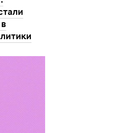
стали
 в
олитики