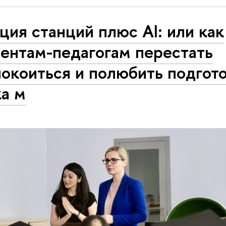
ция станций плюс AI: или как
ентам-педагогам перестать
окоиться и полюбить подгото
ка м