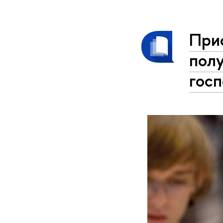
При
полу
гос