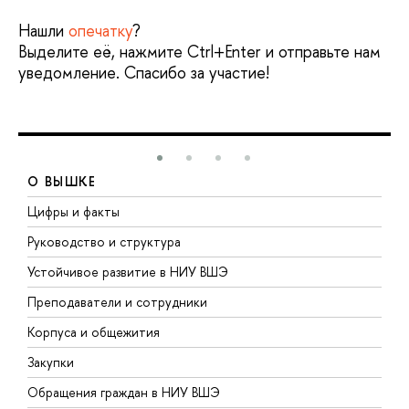
Нашли
опечатку
?
Выделите её, нажмите Ctrl+Enter и отправьте нам
уведомление. Спасибо за участие!
О ВЫШКЕ
Цифры и факты
Л
Руководство и структура
Д
Устойчивое развитие в НИУ ВШЭ
О
Преподаватели и сотрудники
П
Корпуса и общежития
В
Закупки
П
Обращения граждан в НИУ ВШЭ
А