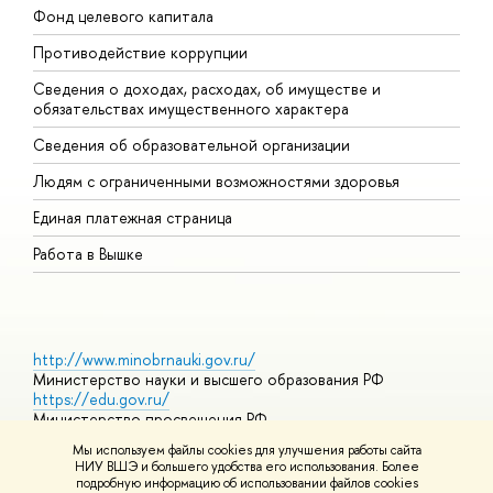
Фонд целевого капитала
Д
Противодействие коррупции
Ц
Сведения о доходах, расходах, об имуществе и
Б
обязательствах имущественного характера
О
Сведения об образовательной организации
О
Людям с ограниченными возможностями здоровья
Единая платежная страница
Работа в Вышке
http://www.minobrnauki.gov.ru/
Министерство науки и высшего образования РФ
https://edu.gov.ru/
Министерство просвещения РФ
https://elearning.hse.ru/mooc
Мы используем файлы cookies для улучшения работы сайта
Массовые открытые онлайн-курсы
НИУ ВШЭ и большего удобства его использования. Более
подробную информацию об использовании файлов cookies