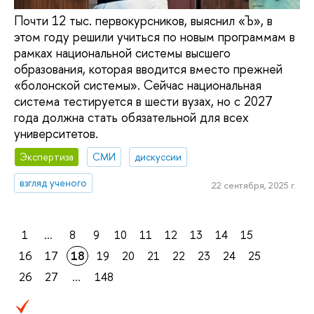
Почти 12 тыс. первокурсников, выяснил «Ъ», в
этом году решили учиться по новым программам в
рамках национальной системы высшего
образования, которая вводится вместо прежней
«болонской системы». Сейчас национальная
система тестируется в шести вузах, но с 2027
года должна стать обязательной для всех
университетов.
Экспертиза
СМИ
дискуссии
взгляд ученого
22 сентября, 2025 г.
1
...
8
9
10
11
12
13
14
15
16
17
18
19
20
21
22
23
24
25
26
27
...
148