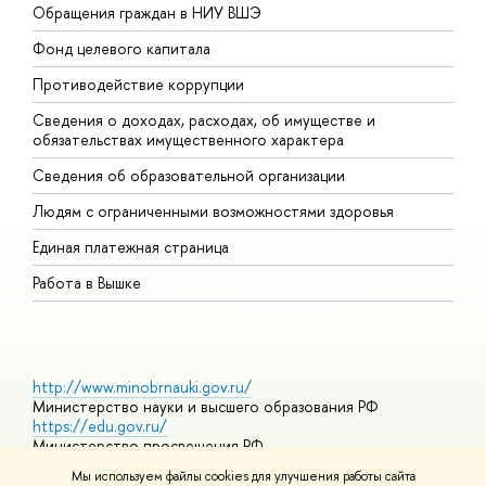
Обращения граждан в НИУ ВШЭ
А
Фонд целевого капитала
Д
Противодействие коррупции
Ц
Сведения о доходах, расходах, об имуществе и
Б
обязательствах имущественного характера
О
Сведения об образовательной организации
О
Людям с ограниченными возможностями здоровья
Единая платежная страница
Работа в Вышке
http://www.minobrnauki.gov.ru/
Министерство науки и высшего образования РФ
https://edu.gov.ru/
Министерство просвещения РФ
https://elearning.hse.ru/mooc
Мы используем файлы cookies для улучшения работы сайта
Массовые открытые онлайн-курсы