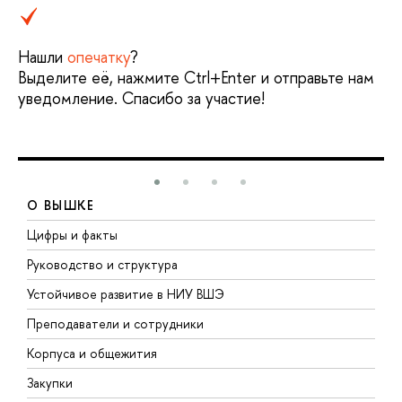
Нашли
опечатку
?
Выделите её, нажмите Ctrl+Enter и отправьте нам
уведомление. Спасибо за участие!
О ВЫШКЕ
Цифры и факты
Л
Руководство и структура
Д
Устойчивое развитие в НИУ ВШЭ
О
Преподаватели и сотрудники
П
Корпуса и общежития
В
Закупки
П