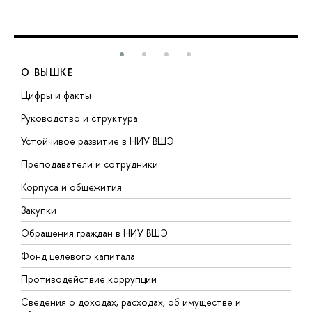
О ВЫШКЕ
Цифры и факты
Л
Руководство и структура
Д
Устойчивое развитие в НИУ ВШЭ
О
Преподаватели и сотрудники
П
Корпуса и общежития
В
Закупки
П
Обращения граждан в НИУ ВШЭ
А
Фонд целевого капитала
Д
Противодействие коррупции
Ц
Сведения о доходах, расходах, об имуществе и
Б