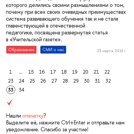
которого делились своими размышлениями о том,
почему при всех своих очевидных преимуществах
система развивающего обучения так и не стала
главенствующей в отечественной
педагогике, посвящена развернутая статья
в «Учительской газете».
Образование
СМИ о нас
23 марта, 2016 г.
1
...
15
16
17
18
19
20
21
22
23
24
25
26
27
28
29
30
31
32
33
34
Нашли
опечатку
?
Выделите её, нажмите Ctrl+Enter и отправьте нам
уведомление. Спасибо за участие!