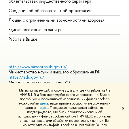
обязательствах имущественного характера
О
Сведения об образовательной организации
О
Людям с ограниченными возможностями здоровья
Единая платежная страница
Работа в Вышке
http://www.minobrnauki.gov.ru/
Министерство науки и высшего образования РФ
https://edu.gov.ru/
Министерство просвещения РФ
https://elearning.hse.ru/mooc
Мы используем файлы cookies для улучшения работы сайта
Массовые открытые онлайн-курсы
НИУ ВШЭ и большего удобства его использования. Более
подробную информацию об использовании файлов cookies
можно найти
здесь
, наши правила обработки персональных
данных –
здесь
. Продолжая пользоваться сайтом, вы
✖
© НИУ ВШЭ 1993–2026
Адреса и контакты
Условия
подтверждаете, что были проинформированы об
использования материалов
Политика конфиденциальности
Карта
использовании файлов cookies сайтом НИУ ВШЭ и согласны
сайта
с нашими правилами обработки персональных данных. Вы
Шрифты HSE Sans и HSE Slab разработаны в
Школе дизайна НИУ
можете отключить файлы cookies в настройках Вашего
ВШЭ