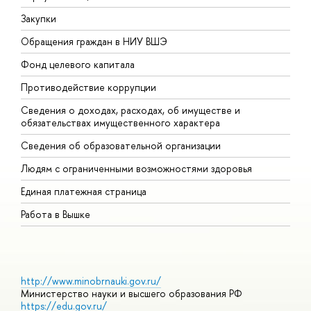
Закупки
П
Обращения граждан в НИУ ВШЭ
А
Фонд целевого капитала
Д
Противодействие коррупции
Ц
Сведения о доходах, расходах, об имуществе и
Б
обязательствах имущественного характера
О
Сведения об образовательной организации
О
Людям с ограниченными возможностями здоровья
Единая платежная страница
Работа в Вышке
http://www.minobrnauki.gov.ru/
Министерство науки и высшего образования РФ
https://edu.gov.ru/