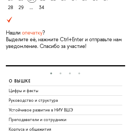
28
29
...
34
Нашли
опечатку
?
Выделите её, нажмите Ctrl+Enter и отправьте нам
уведомление. Спасибо за участие!
О ВЫШКЕ
Цифры и факты
Л
Руководство и структура
Д
Устойчивое развитие в НИУ ВШЭ
О
Преподаватели и сотрудники
П
Корпуса и общежития
В