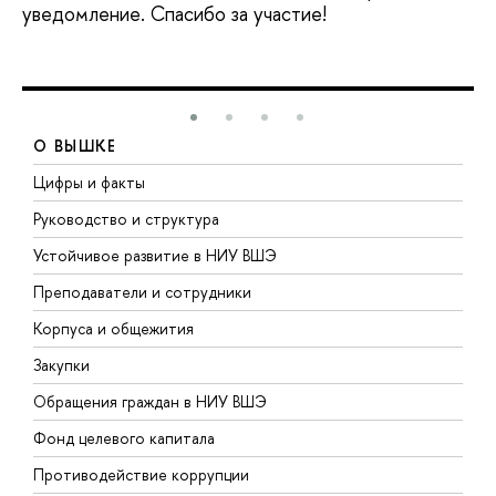
уведомление. Спасибо за участие!
О ВЫШКЕ
Цифры и факты
Л
Руководство и структура
Д
Устойчивое развитие в НИУ ВШЭ
О
Преподаватели и сотрудники
П
Корпуса и общежития
В
Закупки
П
Обращения граждан в НИУ ВШЭ
А
Фонд целевого капитала
Д
Противодействие коррупции
Ц