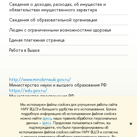
Сведения о доходах, расходах, об имуществе и
Б
обязательствах имущественного характера
О
Сведения об образовательной организации
О
Людям с ограниченными возможностями здоровья
Единая платежная страница
Работа в Вышке
http://www.minobrnauki.gov.ru/
Министерство науки и высшего образования РФ
https://edu.gov.ru/
Министерство просвещения РФ
https://elearning.hse.ru/mooc
Мы используем файлы cookies для улучшения работы сайта
Массовые открытые онлайн-курсы
НИУ ВШЭ и большего удобства его использования. Более
подробную информацию об использовании файлов cookies
можно найти
здесь
, наши правила обработки персональных
данных –
здесь
. Продолжая пользоваться сайтом, вы
✖
© НИУ ВШЭ 1993–2026
Адреса и контакты
Условия
подтверждаете, что были проинформированы об
использования материалов
Политика конфиденциальности
Карта
использовании файлов cookies сайтом НИУ ВШЭ и согласны
сайта
с нашими правилами обработки персональных данных. Вы