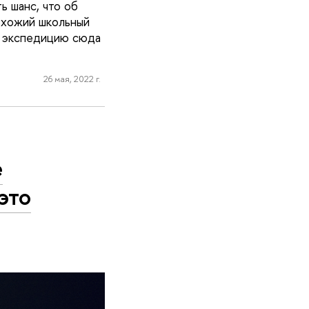
ь шанс, что об
похожий школьный
в экспедицию сюда
26 мая, 2022 г.
е
это