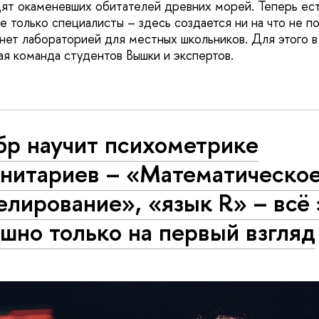
дят окаменевших обитателей древних морей. Теперь ест
е только специалисты – здесь создается ни на что не 
анет лабораторией для местных школьников. Для этого 
ая команда студентов Вышки и экспертов.
бр научит психометрике
анитариев – «Математическо
лирование», «язык R» – всё 
шно только на первый взгляд