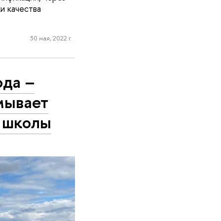
и качества
30 мая, 2022 г.
ода –
мывает
й школы