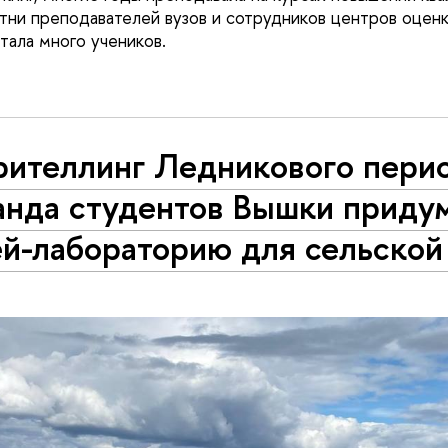
тни преподавателей вузов и сотрудников центров оценк
тала много учеников.
рителлинг Ледникового пери
анда студентов Вышки приду
ей-лабораторию для сельско