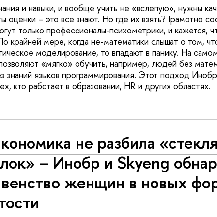
нания и навыки, и вообще учить не «вслепую», нужны ка
 оценки – это все знают. Но где их взять? Грамотно со
огут только профессионалы-психометрики, и кажется, чт
По крайней мере, когда не-математики слышат о том, чт
ическое моделирование, то впадают в панику. На самом
позволяют «мягко» обучить, например, людей без мате
ез знаний языков программирования. Этот подход Инобр
ех, кто работает в образовании, HR и других областях.
экономика не разбила «стекл
олок» – Инобр и Skyeng обна
авенство женщин в новых фо
тости