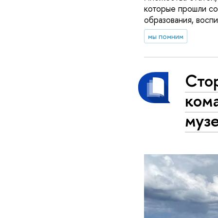
которые прошли со
образования, воспи
мы помним
Сто
ком
муз