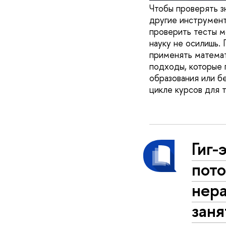
Чтобы проверять з
другие инструменты
проверить тесты м
науку не осилишь. 
применять математ
подходы, которые 
образования или б
цикле курсов для т
Гиг-
пот
нер
заня