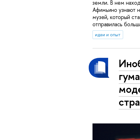
земли. В нем нахо
Афимьино узнают н
музей, который ст
отправилась больш
идеи и опыт
Ино
гум
моде
стра