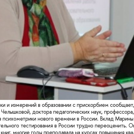
и и измерений в образовании с прискорбием сообщает,
Челышковой, доктора педагогических наук, профессора,
в психометрики нового времени в России. Вклад Марины
тельного тестирования в России трудно переоценить. О
книг, многие годы преподавала на курсах повышения ква