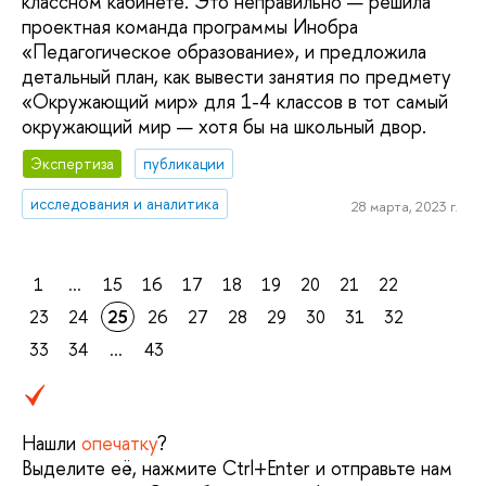
классном кабинете. Это неправильно — решила
проектная команда программы Инобра
«Педагогическое образование», и предложила
детальный план, как вывести занятия по предмету
«Окружающий мир» для 1-4 классов в тот самый
окружающий мир — хотя бы на школьный двор.
Экспертиза
публикации
исследования и аналитика
28 марта, 2023 г.
1
...
15
16
17
18
19
20
21
22
23
24
25
26
27
28
29
30
31
32
33
34
...
43
Нашли
опечатку
?
Выделите её, нажмите Ctrl+Enter и отправьте нам