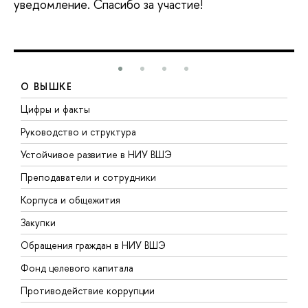
уведомление. Спасибо за участие!
О ВЫШКЕ
Цифры и факты
Л
Руководство и структура
Д
Устойчивое развитие в НИУ ВШЭ
О
Преподаватели и сотрудники
П
Корпуса и общежития
В
Закупки
П
Обращения граждан в НИУ ВШЭ
А
Фонд целевого капитала
Д
Противодействие коррупции
Ц