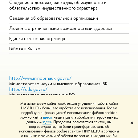
Сведения о доходах, расходах, об имуществе и
Б
обязательствах имущественного характера
О
Сведения об образовательной организации
О
Людям с ограниченными возможностями здоровья
Единая платежная страница
Работа в Вышке
http://www.minobrnauki.gov.ru/
Министерство науки и высшего образования РФ
https://edu.gov.ru/
Министерство просвещения РФ
https://elearning.hse.ru/mooc
Мы используем файлы cookies для улучшения работы сайта
Массовые открытые онлайн-курсы
НИУ ВШЭ и большего удобства его использования. Более
подробную информацию об использовании файлов cookies
можно найти
здесь
, наши правила обработки персональных
данных –
здесь
. Продолжая пользоваться сайтом, вы
✖
© НИУ ВШЭ 1993–2026
Адреса и контакты
Условия
подтверждаете, что были проинформированы об
использования материалов
Политика конфиденциальности
Карта
использовании файлов cookies сайтом НИУ ВШЭ и согласны
сайта
с нашими правилами обработки персональных данных. Вы