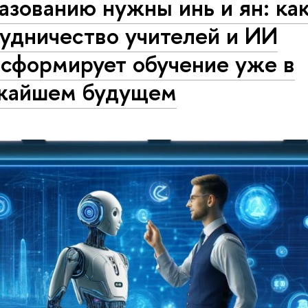
зованию нужны инь и ян: ка
удничество учителей и ИИ
нсформирует обучение уже в
жайшем будущем