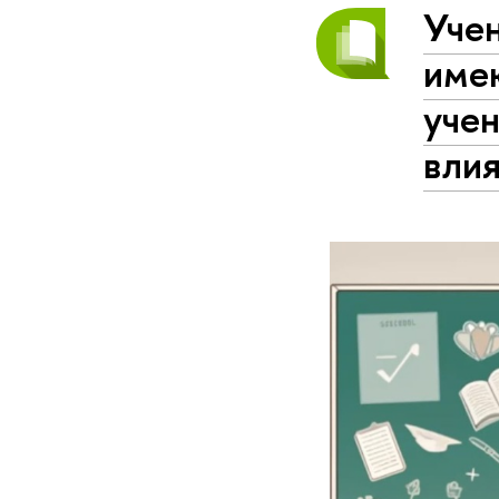
Уче
име
уче
влия