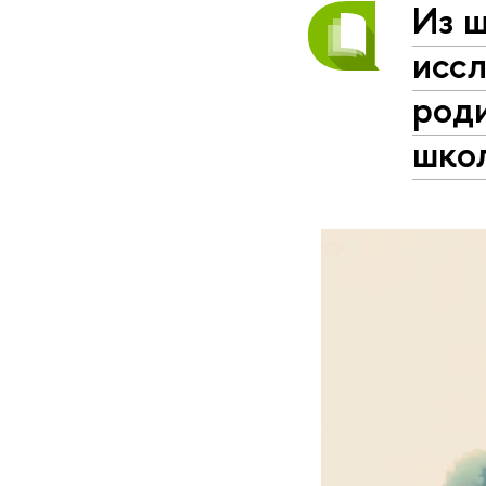
Из ш
иссл
роди
школ