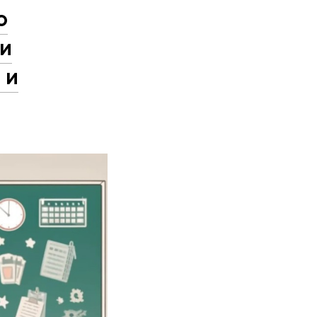
о
ии
 и