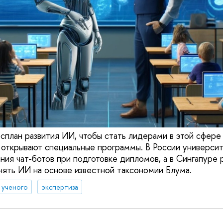
осплан развития ИИ, чтобы стать лидерами в этой сфере
х открывают специальные программы. В России универси
ния чат-ботов при подготовке дипломов, а в Сингапуре 
нять ИИ на основе известной таксономии Блума.
д ученого
экспертиза