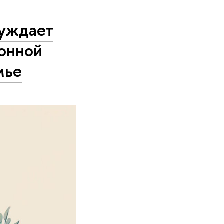
буждает
ионной
мье