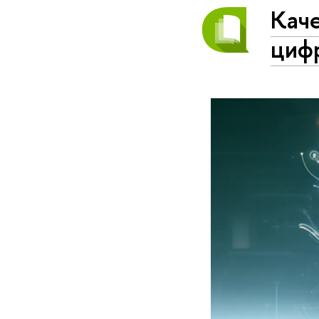
Каче
циф