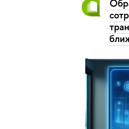
Обра
сотр
тра
бли